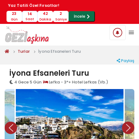
Yaz Tatili Özel Fırsatlar!
23
42
2
14
İncele
Saat
Gün
Dakika
Saniye
Turlar
İyona Efsaneleri Turu
Paylaş
İyona Efsaneleri Turu
4 Gece 5 Gün
Lefka - 3*+ Hotel Lefkas (Vb.)