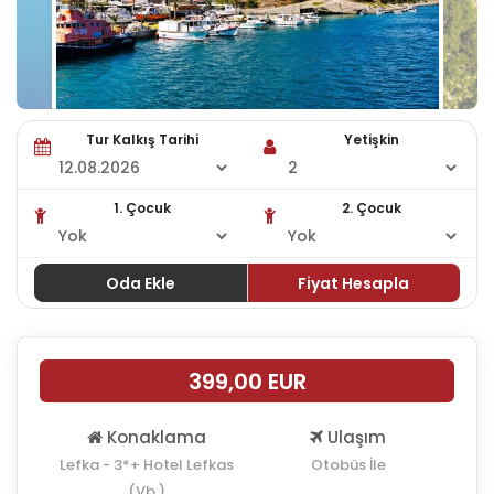
Tur Kalkış Tarihi
Yetişkin
1. Çocuk
2. Çocuk
Oda Ekle
Fiyat Hesapla
399
,00
EUR
Konaklama
Ulaşım
Lefka - 3*+ Hotel Lefkas
Otobüs İle
(Vb.)