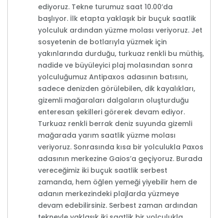
ediyoruz. Tekne turumuz saat 10.00’da
başlıyor. İlk etapta yaklaşık bir buçuk saatlik
yolculuk ardından yüzme molası veriyoruz. Jet
sosyetenin de botlarıyla yüzmek için
yakınlarında durduğu, turkuaz renkli bu müthiş,
nadide ve büyüleyici plaj molasından sonra
yolculuğumuz Antipaxos adasının batısını,
sadece denizden görülebilen, dik kayalıkları,
gizemli mağaraları dalgaların oluşturduğu
enteresan şekilleri görerek devam ediyor.
Turkuaz renkli berrak deniz suyunda gizemli
mağarada yarım saatlik yüzme molası
veriyoruz. Sonrasında kısa bir yolculukla Paxos
adasının merkezine Gaios’a geçiyoruz. Burada
vereceğimiz iki buçuk saatlik serbest
zamanda, hem öğlen yemeği yiyebilir hem de
adanın merkezindeki plajlarda yüzmeye
devam edebilirsiniz. Serbest zaman ardından
tekneyle yaklaşık iki saatlik bir yolculukla