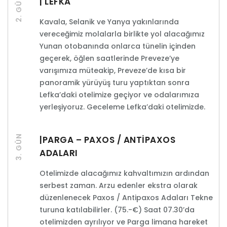
2. GÜN
| LEFKA
Kavala, Selanik ve Yanya yakınlarında
vereceğimiz molalarla birlikte yol alacağımız
Yunan otobanında onlarca tünelin içinden
geçerek, öğlen saatlerinde Preveze’ye
varışımıza müteakip, Preveze’de kısa bir
panoramik yürüyüş turu yaptıktan sonra
Lefka’daki otelimize geçiyor ve odalarımıza
yerleşiyoruz. Geceleme Lefka’daki otelimizde.
3. GÜN
|PARGA – PAXOS / ANTİPAXOS
ADALARI
Otelimizde alacağımız kahvaltımızın ardından
serbest zaman. Arzu edenler ekstra olarak
düzenlenecek Paxos / Antipaxos Adaları Tekne
turuna katılabilirler. (75.-€) Saat 07.30’da
otelimizden ayrılıyor ve Parga limana hareket