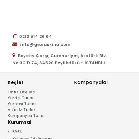
0212 514 26 64
info@geziaskina.com
Beycity Çarşı, Cumhuriyet, Atatürk Blv.
No:3C D:74, 34520 Beylikdüzü - İSTANBUL
Keşfet
Kampanyalar
Kıbrıs Otelleri
Yurtiçi Turlar
Yurtdışı Turlar
Vizesiz Turlar
Kampanyalı Turlar
Kurumsal
KVKK
Kullanıcı Sözleşmesi