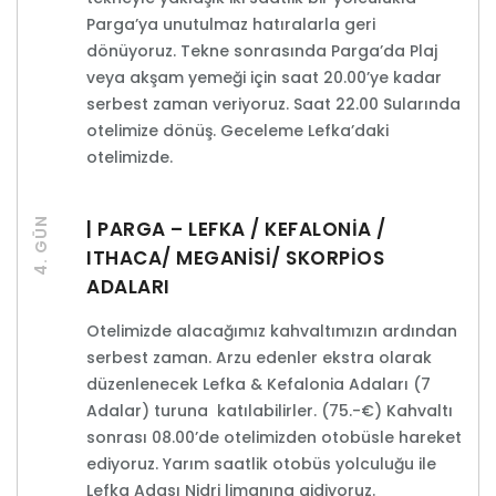
Parga’ya unutulmaz hatıralarla geri
dönüyoruz. Tekne sonrasında Parga’da Plaj
veya akşam yemeği için saat 20.00’ye kadar
serbest zaman veriyoruz. Saat 22.00 Sularında
otelimize dönüş. Geceleme Lefka’daki
otelimizde.
4. GÜN
| PARGA – LEFKA / KEFALONİA /
ITHACA/ MEGANİSİ/ SKORPİOS
ADALARI
Otelimizde alacağımız kahvaltımızın ardından
serbest zaman. Arzu edenler ekstra olarak
düzenlenecek Lefka & Kefalonia Adaları (7
Adalar) turuna katılabilirler. (75.-€) Kahvaltı
sonrası 08.00’de otelimizden otobüsle hareket
ediyoruz. Yarım saatlik otobüs yolculuğu ile
Lefka Adası Nidri limanına gidiyoruz.