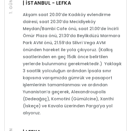
1. GÜN
| İSTANBUL - LEFKA
Akşam saat 20.00’de Kadıköy evlendirme
dairesi, saat 20.30’da Mecidiyeköy
Meydan/Bambi Cafe önü, saat 21.00’de İncirli
Ömür Plaza önü, 21:30’da Beylikdüzü Marmara
Park AVM önü, 21.59’da Silivri Vega AVM
önünden hareket ile yola çıkıyoruz. (Kalkış
saatlerinden en geç 15dk önce belirtilen
yerlerde bulunmanız gerekmektedir.) Yaklaşık
3 saatlik yolculuğun ardından İpsala sınır
kapısına varışımızda gümrük ve pasaport
işlemlerinin tamamlanması ve ardından
Yunanistan’a geçerek, Alexandroupolis
(Dedeağaç), Komotini (Gümülcine), Xanthi
(İskeçe) ve Kavala üzerinden Parga’ya yol
alıyoruz.