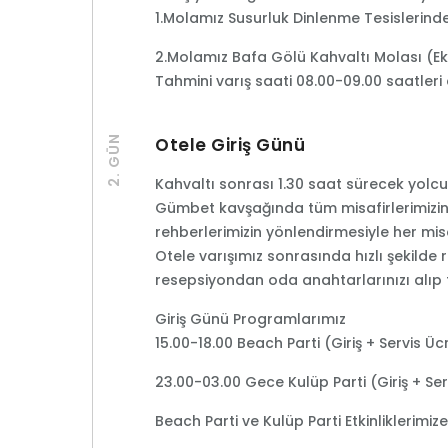
1.Molamız Susurluk Dinlenme Tesislerind
2.Molamız Bafa Gölü Kahvaltı Molası (Eks
Tahmini varış saati 08.00-09.00 saatleri
2. GÜN
Otele Giriş Günü
Kahvaltı sonrası 1.30 saat sürecek yolc
Gümbet kavşağında tüm misafirlerimizin o
rehberlerimizin yönlendirmesiyle her misaf
Otele varışımız sonrasında hızlı şekilde 
resepsiyondan oda anahtarlarınızı alıp ta
Giriş Günü Programlarımız
15.00-18.00 Beach Parti (Giriş + Servis Üc
23.00-03.00 Gece Kulüp Parti (Giriş + Ser
Beach Parti ve Kulüp Parti Etkinliklerimi