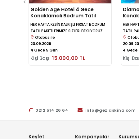
 Sharm
Golden Age Hotel 4 Gece
Diamo
Konaklamalı Bodrum Tatil
Konak
Paketi
Paketi
HER HAFTA KESİN KALKIŞLI FIRSAT BODRUM
HER HAFT
TATİL PAKETLERİMİZE SİZLERİ BEKLİYORUZ
TATİL PA
Otobüs ile
Otobü
20.09.2026
20.09.2
4 Gece 5 Gün
4 Gece 
15.000
,00
TL
Kişi Başı
Kişi Ba
0212 514 26 64
info@geziaskina.com
Keşfet
Kampanyalar
Kurumsa