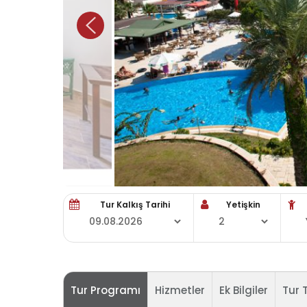
Tur Kalkış Tarihi
Yetişkin
Tur Programı
Hizmetler
Ek Bilgiler
Tur T