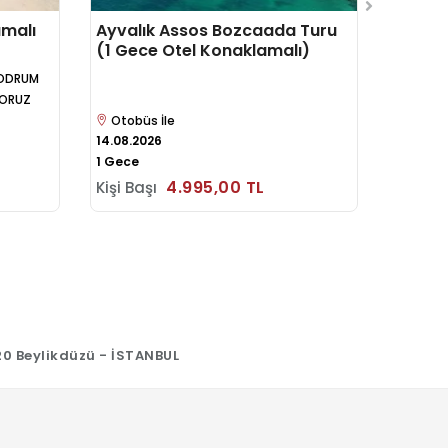
amalı
Ayvalık Assos Bozcaada Turu
Kızıld
(1 Gece Otel Konaklamalı)
El She
 BODRUM
İYORUZ
Otobüs İle
Uçak İ
14.08.2026
3 Gece 
1 Gece
Kişi Ba
4.995
,00
TL
Kişi Başı
20 Beylikdüzü - İSTANBUL