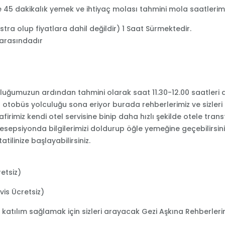
e 45 dakikalık yemek ve ihtiyaç molası tahmini mola saatlerim
tra olup fiyatlara dahil değildir) 1 Saat Sürmektedir.
 arasındadır
uluğumuzun ardından tahmini olarak saat 11.30-12.00 saatleri 
tobüs yolculuğu sona eriyor burada rehberlerimiz ve sizleri o
irimiz kendi otel servisine binip daha hızlı şekilde otele transf
resepsiyonda bilgilerimizi doldurup öğle yemeğine geçebilirsin
tilinize başlayabilirsiniz.
retsiz)
vis Ücretsiz)
ze katılım sağlamak için sizleri arayacak Gezi Aşkına Rehberlerin