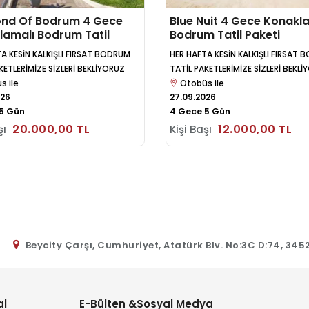
nd Of Bodrum 4 Gece
Blue Nuit 4 Gece Konakl
lamalı Bodrum Tatil
Bodrum Tatil Paketi
A KESİN KALKIŞLI FIRSAT BODRUM
HER HAFTA KESİN KALKIŞLI FIRSAT
KETLERİMİZE SİZLERİ BEKLİYORUZ
TATİL PAKETLERİMİZE SİZLERİ BEKL
s ile
Otobüs ile
026
27.09.2026
5 Gün
4 Gece 5 Gün
20.000
,00
TL
12.000
,00
TL
şı
Kişi Başı
Beycity Çarşı, Cumhuriyet, Atatürk Blv. No:3C D:74, 345
l
E-Bülten &Sosyal Medya