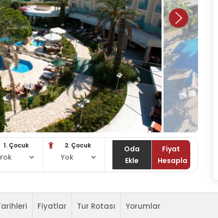
1. Çocuk
2. Çocuk
Oda
Fiyat
Ekle
Hesapla
arihleri
Fiyatlar
Tur Rotası
Yorumlar