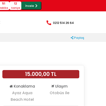
51
10
İncele
Dakika
Saniye
E
0212 514 26 64
Paylaş
15.000
,00
TL
Konaklama
Ulaşım
Ayaz Aqua
Otobüs ile
Beach Hotel