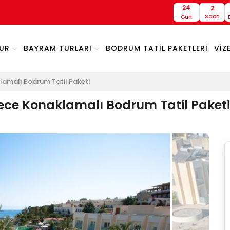
24
2
Saat
Gün
UR
BAYRAM TURLARI
BODRUM TATİL PAKETLERİ
VİZ
amalı Bodrum Tatil Paketi
ece Konaklamalı Bodrum Tatil Paketi