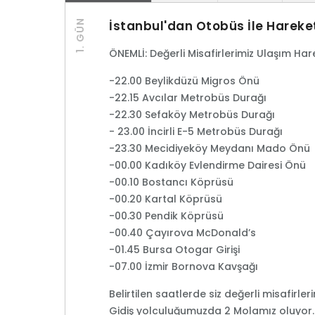
1. GÜN
İstanbul'dan Otobüs İle Hareke
ÖNEMLİ: Değerli Misafirlerimiz Ulaşım Ha
-22.00 Beylikdüzü Migros Önü
-22.15 Avcılar Metrobüs Durağı
-22.30 Sefaköy Metrobüs Durağı
- 23.00 İncirli E-5 Metrobüs Durağı
-23.30 Mecidiyeköy Meydanı Mado Önü
-00.00 Kadıköy Evlendirme Dairesi Önü
-00.10 Bostancı Köprüsü
-00.20 Kartal Köprüsü
-00.30 Pendik Köprüsü
-00.40 Çayırova McDonald’s
-01.45 Bursa Otogar Girişi
-07.00 İzmir Bornova Kavşağı
Belirtilen saatlerde siz değerli misafirle
Gidiş yolculuğumuzda 2 Molamız oluyor.