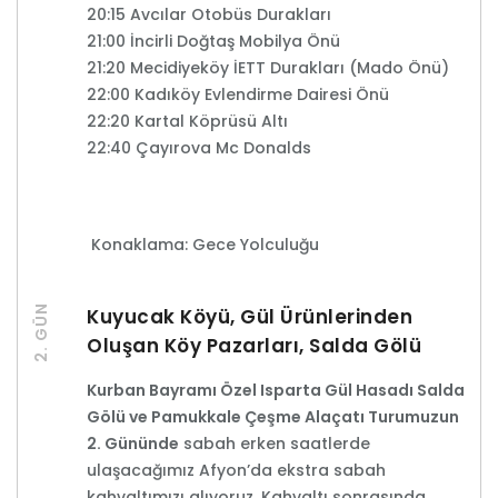
20:15 Avcılar Otobüs Durakları
21:00 İncirli Doğtaş Mobilya Önü
21:20 Mecidiyeköy İETT Durakları (Mado Önü)
22:00 Kadıköy Evlendirme Dairesi Önü
22:20 Kartal Köprüsü Altı
22:40 Çayırova Mc Donalds
Konaklama: Gece Yolculuğu
2. GÜN
Kuyucak Köyü, Gül Ürünlerinden
Oluşan Köy Pazarları, Salda Gölü
Kurban Bayramı Özel Isparta Gül Hasadı Salda
Gölü ve Pamukkale Çeşme Alaçatı Turumuzun
2. Gününde
sabah erken saatlerde
ulaşacağımız Afyon’da ekstra sabah
kahvaltımızı alıyoruz. Kahvaltı sonrasında