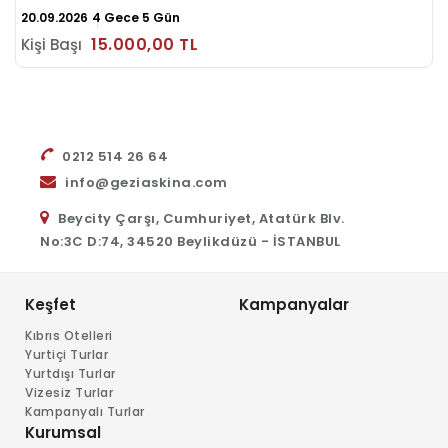
20.09.2026
4 Gece 5 Gün
15.000
,00
TL
Kişi Başı
0212 514 26 64
info@geziaskina.com
Beycity Çarşı, Cumhuriyet, Atatürk Blv.
No:3C D:74, 34520 Beylikdüzü - İSTANBUL
Keşfet
Kampanyalar
Kıbrıs Otelleri
Yurtiçi Turlar
Yurtdışı Turlar
Vizesiz Turlar
Kampanyalı Turlar
Kurumsal