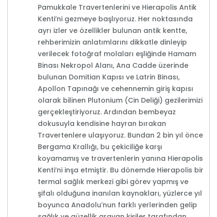
Pamukkale Travertenlerini ve Hierapolis Antik
Kenti’ni gezmeye başlıyoruz. Her noktasında
ayrı izler ve özellikler bulunan antik kentte,
rehberimizin anlatımlarını dikkatle dinleyip
verilecek fotoğraf molaları eşliğinde Hamam
Binası Nekropol Alanı, Ana Cadde üzerinde
bulunan Domitian Kapısı ve Latrin Binası,
Apollon Tapınağı ve cehennemin giriş kapısı
olarak bilinen Plutonium (Cin Deliği) gezilerimizi
gerçekleştiriyoruz. Ardından bembeyaz
dokusuyla kendisine hayran bırakan
Travertenlere ulaşıyoruz. Bundan 2 bin yıl önce
Bergama Krallığı, bu çekiciliğe karşı
koyamamış ve travertenlerin yanına Hierapolis
Kenti’ni inşa etmiştir. Bu dönemde Hierapolis bir
termal sağlık merkezi gibi görev yapmış ve
şifalı olduğuna inanılan kaynakları, yüzlerce yıl
boyunca Anadolu’nun farklı yerlerinden gelip
sağlık ve güzellik arayan kişiler tarafından