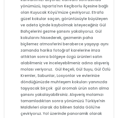
yönümüzü, Isparta'nın Keçiborlu ilçesine bağlı
olan Kuyucak Köyü'müze çeviriyoruz. Etrafa
güzel kokular saçan, görüntüsüyle büyüleyen
ve adeta içinde kaybolmak isteyeceğiniz Gül
Bahçelerini gezme şansını yakalıyoruz. Gül
kokularını hissederek, gezmenin paha
biçilemez atmosferini beraberce yaşayıp aynı
zamanda harika fotoğraf karelerine imza
attıktan sonra bölgeye özgü ürünleri satın
alabilmeniz ve inceleyebilmeniz adına alışveriş
molası veriyoruz. Gül Reçeli, Gül Suyu, Gül Özlü
Kremler, Sabunlar, Losyonlar ve evlerinize
döndüğünüzde muhteşem kokuları yanınızda
taşıyacak birçok gül aromalı ürün satın alma
şansını yakalayabilirsiniz. Alışveriş molamızı
tamamladıktan sonra yönümüzü Türkiye'nin
Maldivleri olarak da bilinen Salda Gölü'ne
çeviriyoruz. Yol üzerinde panoramik olarak