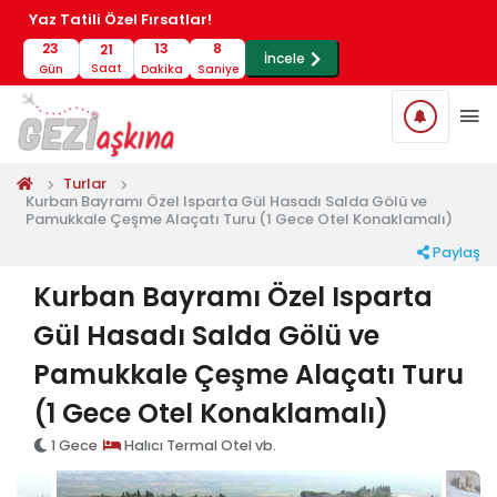
Yaz Tatili Özel Fırsatlar!
23
13
7
21
İncele
Saat
Gün
Dakika
Saniye
Turlar
Kurban Bayramı Özel Isparta Gül Hasadı Salda Gölü ve
Pamukkale Çeşme Alaçatı Turu (1 Gece Otel Konaklamalı)
Paylaş
Kurban Bayramı Özel Isparta
Gül Hasadı Salda Gölü ve
Pamukkale Çeşme Alaçatı Turu
(1 Gece Otel Konaklamalı)
1 Gece
Halıcı Termal Otel vb.