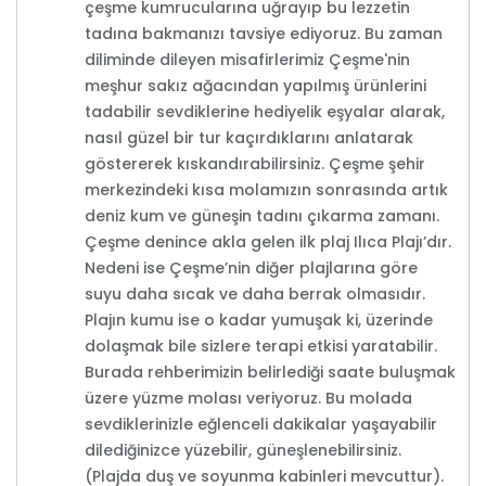
çeşme kumrucularına uğrayıp bu lezzetin
tadına bakmanızı tavsiye ediyoruz. Bu zaman
diliminde dileyen misafirlerimiz Çeşme'nin
meşhur sakız ağacından yapılmış ürünlerini
tadabilir sevdiklerine hediyelik eşyalar alarak,
nasıl güzel bir tur kaçırdıklarını anlatarak
göstererek kıskandırabilirsiniz. Çeşme şehir
merkezindeki kısa molamızın sonrasında artık
deniz kum ve güneşin tadını çıkarma zamanı.
Çeşme denince akla gelen ilk plaj Ilıca Plajı’dır.
Nedeni ise Çeşme’nin diğer plajlarına göre
suyu daha sıcak ve daha berrak olmasıdır.
Plajın kumu ise o kadar yumuşak ki, üzerinde
dolaşmak bile sizlere terapi etkisi yaratabilir.
Burada rehberimizin belirlediği saate buluşmak
üzere yüzme molası veriyoruz. Bu molada
sevdiklerinizle eğlenceli dakikalar yaşayabilir
dilediğinizce yüzebilir, güneşlenebilirsiniz.
(Plajda duş ve soyunma kabinleri mevcuttur).