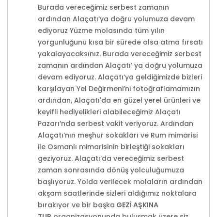
Burada vereceğimiz serbest zamanın
ardından Alaçatı’ya doğru yolumuza devam
ediyoruz Yüzme molasında tüm yılın
yorgunluğunu kısa bir sürede olsa atma fırsatı
yakalayacaksınız. Burada vereceğimiz serbest
zamanın ardından Alaçatı’ ya doğru yolumuza
devam ediyoruz. Alaçatı’ya geldiğimizde bizleri
karşılayan Yel Değirmeni’ni fotoğraflamamızın
ardından, Alaçatı'da en güzel yerel ürünleri ve
keyifli hediyelikleri alabileceğimiz Alaçatı
Pazarı’nda serbest vakit veriyoruz. Ardından
Alaçatı’nın meşhur sokakları ve Rum mimarisi
ile Osmanlı mimarisinin birleştiği sokakları
geziyoruz. Alaçatı’da vereceğimiz serbest
zaman sonrasında dönüş yolculuğumuza
başlıyoruz. Yolda verilecek molaların ardından
akşam saatlerinde sizleri aldığımız noktalara
bırakıyor ve bir başka
GEZİ AŞKINA
TUR
organizasyonunda buluşmak üzere siz